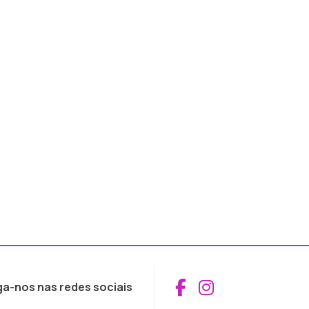
Aceder ao Fac
Aceder ao I
ga-nos nas redes sociais