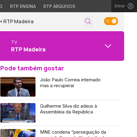
G
RTP ENSINA
RTP ARQUIVOS
Entrar
+ RTP Madeira
TV
RTP Madeira
Pode também gostar
João Paulo Correia internado
mas a recuperar
Guilherme Silva diz adeus à
Assembleia da República
MNE condena “perseguição da