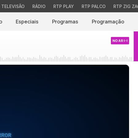
TELEVISÃO
RÁDIO
RTP PLAY
RTP PALCO
RTP ZIG ZA
o
Especiais
Programas
Programação
NO AR
RROR