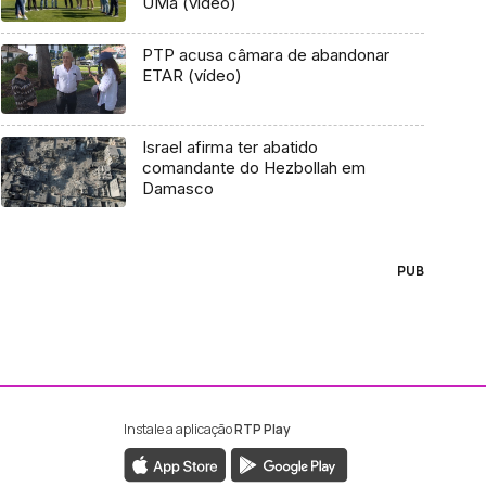
UMa (vídeo)
PTP acusa câmara de abandonar
ETAR (vídeo)
Israel afirma ter abatido
comandante do Hezbollah em
Damasco
PUB
Instale a aplicação
RTP Play
ebook da RTP Madeira
nstagram da RTP Madeira