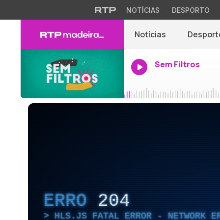
NOTÍCIAS
DESPORTO
Notícias
Desport
Sem Filtros
ERRO
204
HLS.JS FATAL ERROR - NETWORK E