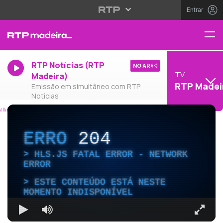
Entrar
RTP Notícias (RTP
NO AR
TV
Madeira)
RTP Madei
Emissão em simultâneo com RTP
Notícias
ERRO
204
HLS.JS FATAL ERROR - NETWORK
ERROR
ESTE CONTEÚDO ESTÁ NESTE
MOMENTO INDISPONÍVEL