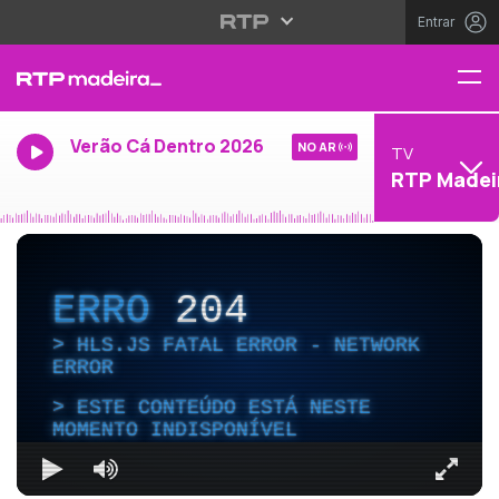
Entrar
Verão Cá Dentro 2026
NO AR
TV
RTP Madei
ERRO
204
HLS.JS FATAL ERROR - NETWORK
ERROR
ESTE CONTEÚDO ESTÁ NESTE
MOMENTO INDISPONÍVEL