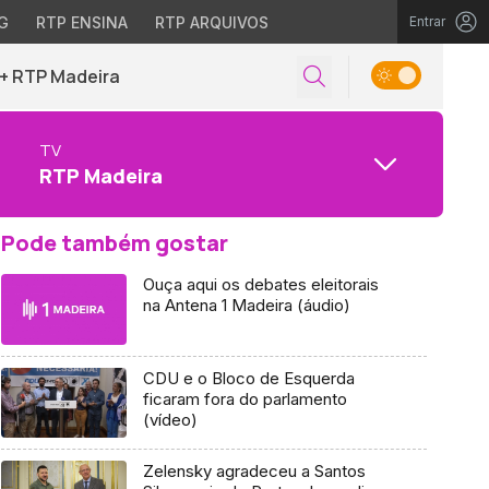
G
RTP ENSINA
RTP ARQUIVOS
Entrar
+ RTP Madeira
TV
RTP Madeira
Pode também gostar
Ouça aqui os debates eleitorais
na Antena 1 Madeira (áudio)
CDU e o Bloco de Esquerda
ficaram fora do parlamento
(vídeo)
Zelensky agradeceu a Santos