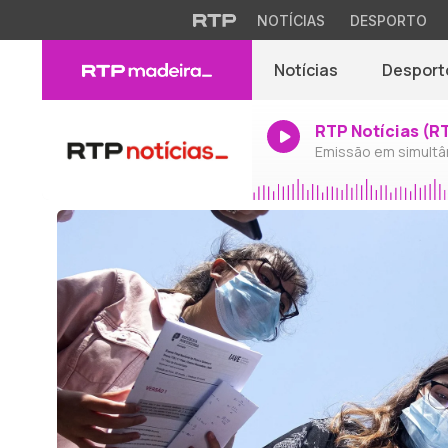
NOTÍCIAS
DESPORTO
Notícias
Desport
RTP Notícias (R
Emissão em simultâ