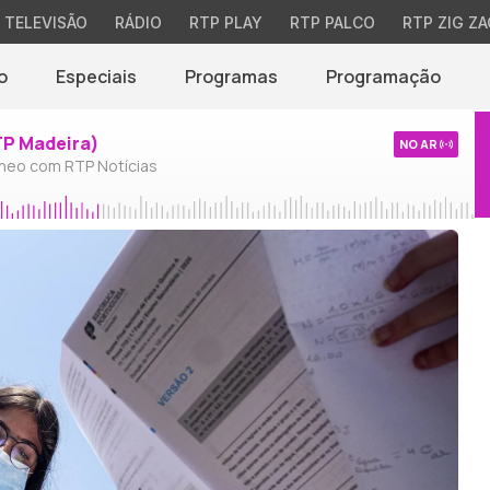
TELEVISÃO
RÁDIO
RTP PLAY
RTP PALCO
RTP ZIG ZA
o
Especiais
Programas
Programação
TP Madeira)
NO AR
neo com RTP Notícias