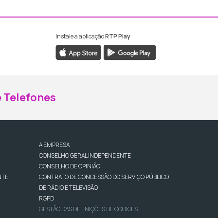
Instale a aplicação
RTP Play
ebook da RTP Madeira
nstagram da RTP Madeira
 Telefones
A EMPRESA
CONSELHO GERAL INDEPENDENTE
CONSELHO DE OPINIÃO
NTE
CONTRATO DE CONCESSÃO DO SERVIÇO PÚBLICO
DE RÁDIO E TELEVISÃO
RGPD
GESTÃO DAS DEFINIÇÕES DE COOKIES