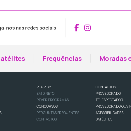
Aceder ao Fac
Aceder ao I
ga-nos nas redes sociais
atélites
Frequências
Moradas e
RTP PLAY
CONTACTOS
EM DIRETO
PROVEDORA DO
REVER PROGRAMAS
TELESPECTADOR
CONCURSOS
PROVEDORA DO OUVI
S
PERGUNTAS FREQUENTES
ACESSIBILIDADES
CONTACTOS
SATÉLITES