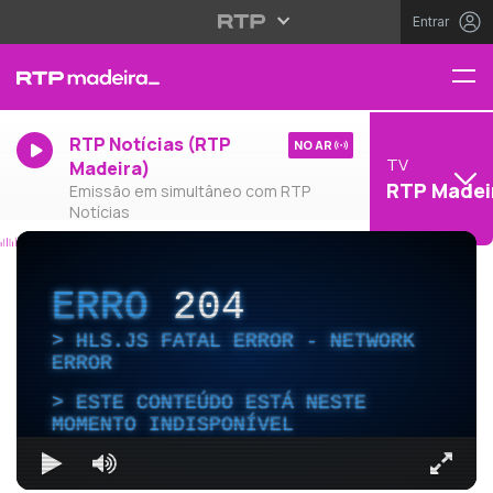
Entrar
RTP Notícias (RTP
NO AR
TV
Madeira)
RTP Madei
Emissão em simultâneo com RTP
Notícias
ERRO
204
HLS.JS FATAL ERROR - NETWORK
ERROR
ESTE CONTEÚDO ESTÁ NESTE
MOMENTO INDISPONÍVEL