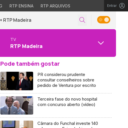
G
RTP ENSINA
RTP ARQUIVOS
Entrar
+ RTP Madeira
TV
RTP Madeira
Pode também gostar
PR considerou prudente
consultar conselheiros sobre
pedido de Ventura por escrito
Terceira fase do novo hospital
com concurso aberto (vídeo)
Câmara do Funchal investe 140