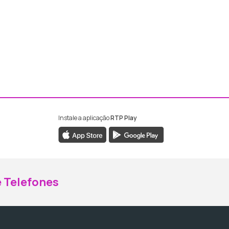
Instale a aplicação
RTP Play
ebook da RTP Madeira
nstagram da RTP Madeira
 Telefones