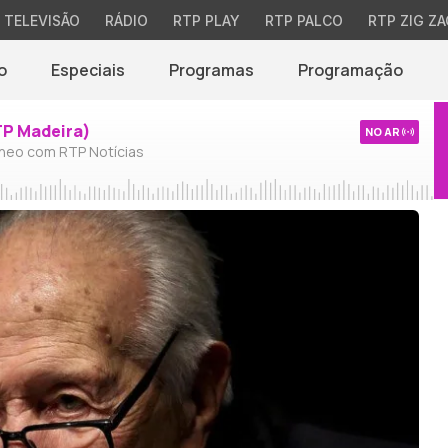
TELEVISÃO
RÁDIO
RTP PLAY
RTP PALCO
RTP ZIG ZA
o
Especiais
Programas
Programação
TP Madeira)
NO AR
neo com RTP Notícias