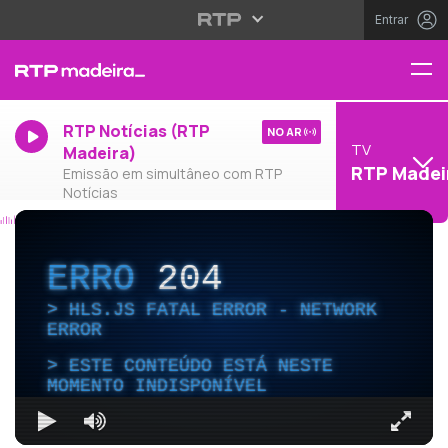
Entrar
RTP Notícias (RTP
NO AR
TV
Madeira)
RTP Madei
Emissão em simultâneo com RTP
Notícias
ERRO
204
HLS.JS FATAL ERROR - NETWORK
ERROR
ESTE CONTEÚDO ESTÁ NESTE
MOMENTO INDISPONÍVEL