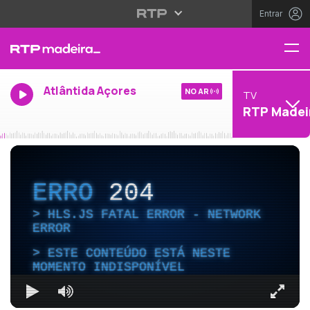
Entrar
Atlântida Açores
NO AR
TV
RTP Madei
ERRO
204
HLS.JS FATAL ERROR - NETWORK
ERROR
ESTE CONTEÚDO ESTÁ NESTE
MOMENTO INDISPONÍVEL