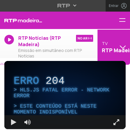
Entrar
RTP Notícias (RTP
NO AR
TV
Madeira)
RTP Madei
Emissão em simultâneo com RTP
Notícias
ERRO
204
HLS.JS FATAL ERROR - NETWORK
ERROR
ESTE CONTEÚDO ESTÁ NESTE
MOMENTO INDISPONÍVEL