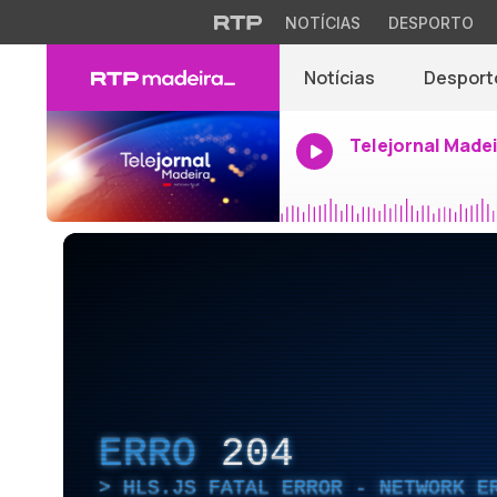
NOTÍCIAS
DESPORTO
Notícias
Desport
Telejornal Made
ERRO
204
HLS.JS FATAL ERROR - NETWORK E