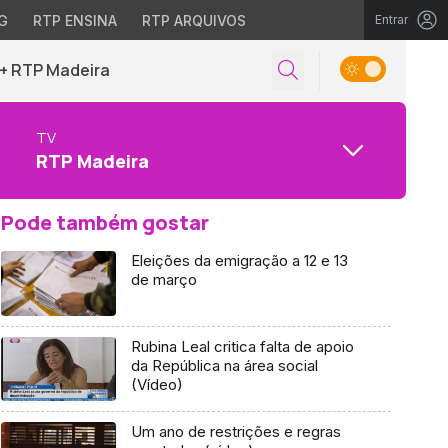
G
RTP ENSINA
RTP ARQUIVOS
Entrar
+ RTP Madeira
TV
RTP Madeira
Pode também gostar
Eleições da emigração a 12 e 13
de março
Rubina Leal critica falta de apoio
da República na área social
(Vídeo)
Um ano de restrições e regras