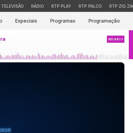
TELEVISÃO
RÁDIO
RTP PLAY
RTP PALCO
RTP ZIG ZA
o
Especiais
Programas
Programação
ira
NO AR
RROR