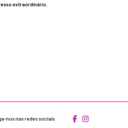
esso extraordinário.
Aceder ao Fac
Aceder ao I
ga-nos nas redes sociais