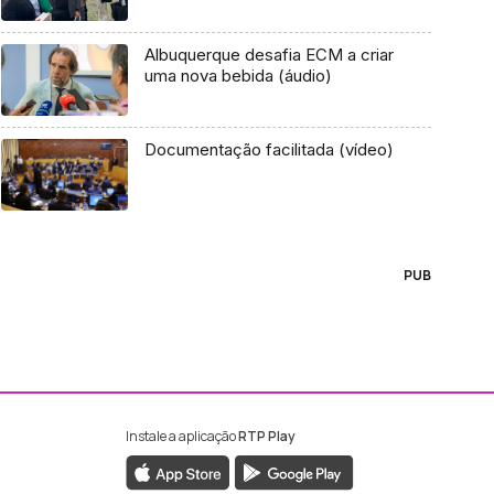
Albuquerque desafia ECM a criar
uma nova bebida (áudio)
Documentação facilitada (vídeo)
PUB
Instale a aplicação
RTP Play
ebook da RTP Madeira
nstagram da RTP Madeira