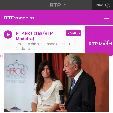
Entrar
RTP Notícias (RTP
NO AR
TV
Madeira)
RTP Madei
Emissão em simultâneo com RTP
Notícias