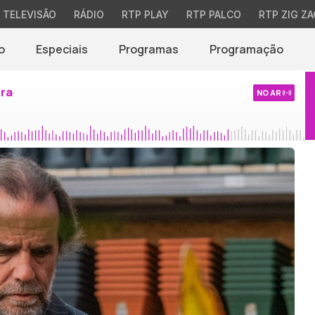
TELEVISÃO
RÁDIO
RTP PLAY
RTP PALCO
RTP ZIG ZA
o
Especiais
Programas
Programação
ira
NO AR