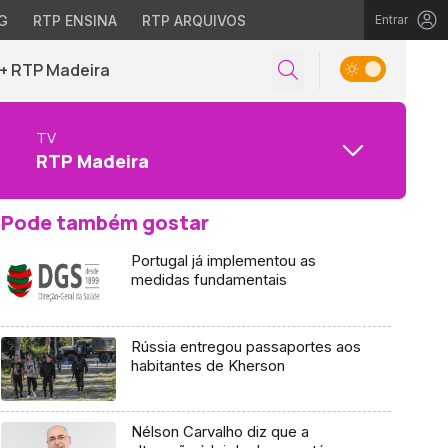
G
RTP ENSINA
RTP ARQUIVOS
Entrar
+ RTP Madeira
TV
RTP Madeira
Pode também gostar
Portugal já implementou as
medidas fundamentais
Rússia entregou passaportes aos
habitantes de Kherson
Nélson Carvalho diz que a