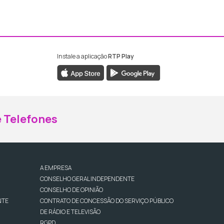
Instale a aplicação
RTP Play
ebook da RTP Madeira
nstagram da RTP Madeira
 Telefones
A EMPRESA
CONSELHO GERAL INDEPENDENTE
CONSELHO DE OPINIÃO
NTE
CONTRATO DE CONCESSÃO DO SERVIÇO PÚBLICO
DE RÁDIO E TELEVISÃO
RGPD