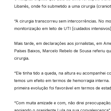
Libanês, onde foi submetido a uma cirurgia (crani
“A cirurgia transcorreu sem intercorrências. No 
monitorização em leito de UTI [cuidados intensivos]
Mais tarde, em declarações aos jornalistas, em Am
Países Baixos, Marcelo Rebelo de Sousa referiu qu
cirurgia.
“Ele tinha tido a queda, na altura eu acompanhei 
temos um efeito em termos de hemorragia interna. 
primeira evolução foi favorável em termos de estad
“Com muita amizade e com, não direi preocupaçã
apoiando o presidente Lula na sua convalescença”,