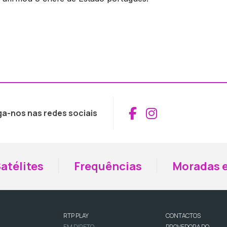
Aceder ao Fac
Aceder ao I
ga-nos nas redes sociais
atélites
Frequências
Moradas e
RTP PLAY
CONTACTOS
EM DIRETO
PROVEDORA DO