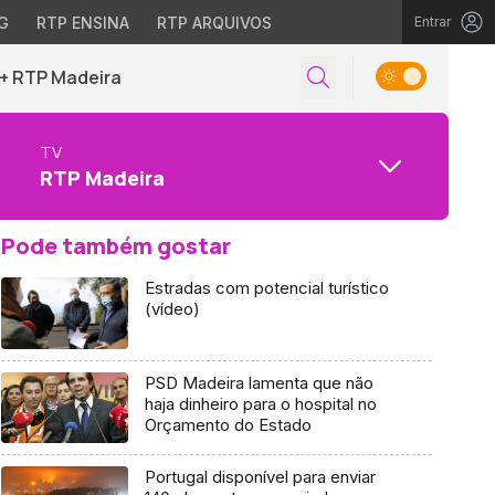
G
RTP ENSINA
RTP ARQUIVOS
Entrar
+ RTP Madeira
TV
RTP Madeira
Pode também gostar
Estradas com potencial turístico
(vídeo)
PSD Madeira lamenta que não
haja dinheiro para o hospital no
Orçamento do Estado
Portugal disponível para enviar