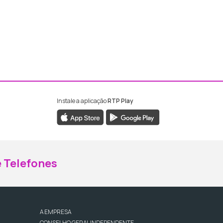
Instale a aplicação
RTP Play
ebook da RTP Madeira
nstagram da RTP Madeira
 Telefones
A EMPRESA
CONSELHO GERAL INDEPENDENTE