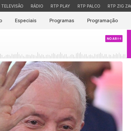
TELEVISÃO
RÁDIO
RTP PLAY
RTP PALCO
RTP ZIG ZA
o
Especiais
Programas
Programação
NO AR