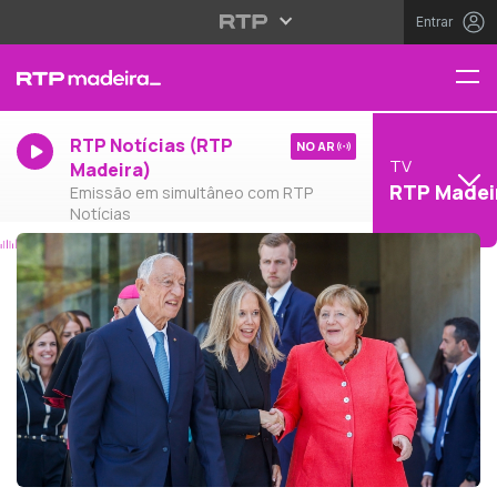
Entrar
RTP Notícias (RTP
NO AR
TV
Madeira)
RTP Madei
Emissão em simultâneo com RTP
Notícias