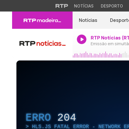
NOTÍCIAS
DESPORTO
Notícias
Desport
RTP Notícias (R
Emissão em simultâ
ERRO
204
HLS.JS FATAL ERROR - NETWORK E