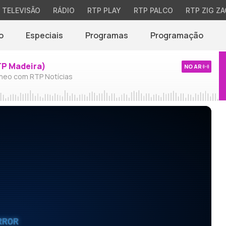
TELEVISÃO
RÁDIO
RTP PLAY
RTP PALCO
RTP ZIG ZA
o
Especiais
Programas
Programação
TP Madeira)
NO AR
neo com RTP Notícias
RROR