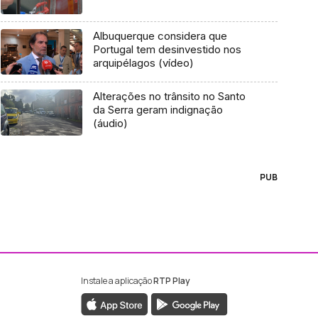
Albuquerque considera que
Portugal tem desinvestido nos
arquipélagos (vídeo)
Alterações no trânsito no Santo
da Serra geram indignação
(áudio)
PUB
Instale a aplicação
RTP Play
ebook da RTP Madeira
nstagram da RTP Madeira