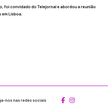
o, foi convidado do Telejornal e abordou a reunião
s em Lisboa.
Aceder ao Fac
Aceder ao I
ga-nos nas redes sociais