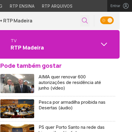
G
RTP ENSINA
RTP ARQUIVOS
Entrar
+ RTP Madeira
TV
RTP Madeira
Pode também gostar
AIMA quer renovar 600
autorizações de residência até
junho (vídeo)
Pesca por armadilha proibida nas
Desertas (áudio)
PS quer Porto Santo na rede das