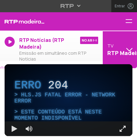
Entrar
RTP Notícias (RTP
NO AR
TV
Madeira)
RTP Madei
Emissão em simultâneo com RTP
Notícias
ERRO
204
HLS.JS FATAL ERROR - NETWORK
ERROR
ESTE CONTEÚDO ESTÁ NESTE
MOMENTO INDISPONÍVEL