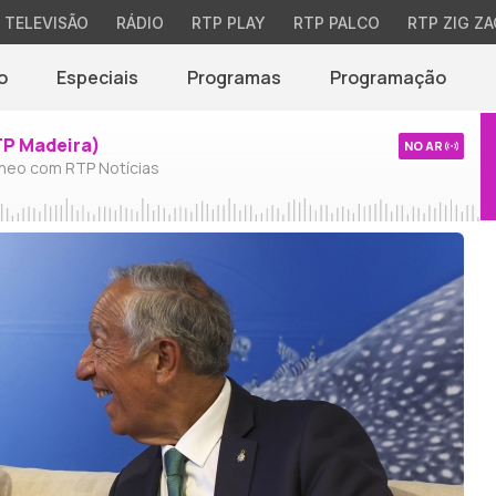
TELEVISÃO
RÁDIO
RTP PLAY
RTP PALCO
RTP ZIG ZA
o
Especiais
Programas
Programação
TP Madeira)
NO AR
neo com RTP Notícias