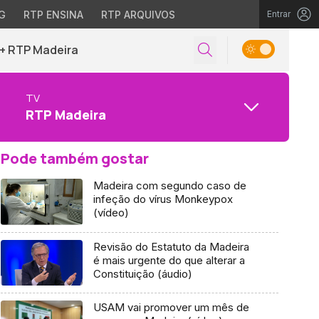
G
RTP ENSINA
RTP ARQUIVOS
Entrar
+ RTP Madeira
TV
RTP Madeira
Pode também gostar
Madeira com segundo caso de
infeção do vírus Monkeypox
(vídeo)
Revisão do Estatuto da Madeira
é mais urgente do que alterar a
Constituição (áudio)
USAM vai promover um mês de