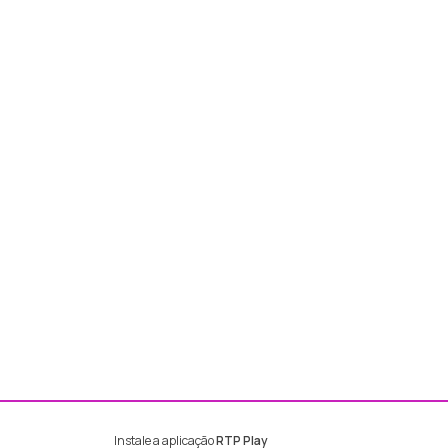
Instale a aplicação
RTP Play