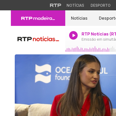
NOTÍCIAS
DESPORTO
Notícias
Desport
RTP Notícias (R
Emissão em simultâ