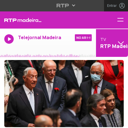
Entrar
Telejornal Madeira
NO AR
TV
RTP Madei