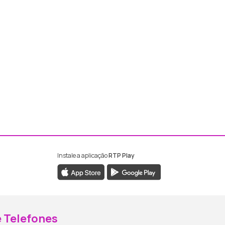
Instale a aplicação
RTP Play
ebook da RTP Madeira
nstagram da RTP Madeira
 Telefones