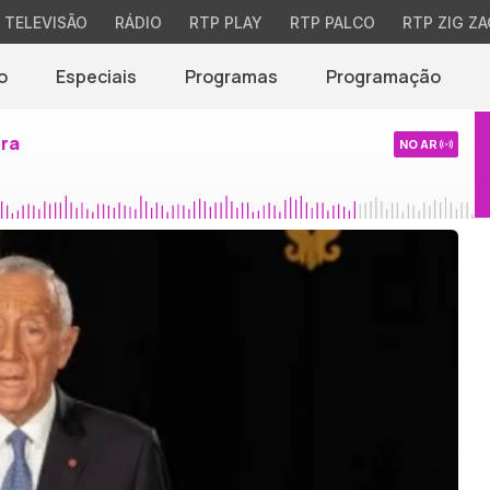
TELEVISÃO
RÁDIO
RTP PLAY
RTP PALCO
RTP ZIG ZA
o
Especiais
Programas
Programação
ira
NO AR