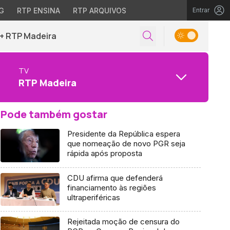
G
RTP ENSINA
RTP ARQUIVOS
Entrar
+ RTP Madeira
TV
RTP Madeira
Pode também gostar
Presidente da República espera
que nomeação de novo PGR seja
rápida após proposta
CDU afirma que defenderá
financiamento às regiões
ultraperiféricas
Rejeitada moção de censura do