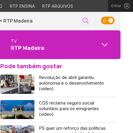
G
RTP ENSINA
RTP ARQUIVOS
Entrar
+ RTP Madeira
TV
RTP Madeira
Pode também gostar
Revolução de abril garantiu
autonomia e o desenvolvimento
(vídeo)
CDS reclama seguro social
voluntário para os emigrantes
(vídeo)
PS quer um reforço das políticas