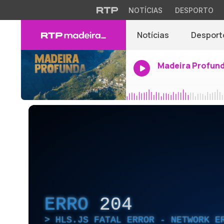
NOTÍCIAS
DESPORTO
Notícias
Desport
Madeira Profun
ERRO
204
HLS.JS FATAL ERROR - NETWORK E