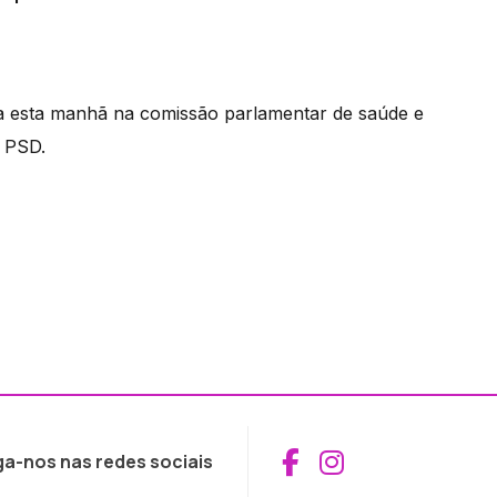
da esta manhã na comissão parlamentar de saúde e
o PSD.
Aceder ao Fac
Aceder ao I
ga-nos nas redes sociais