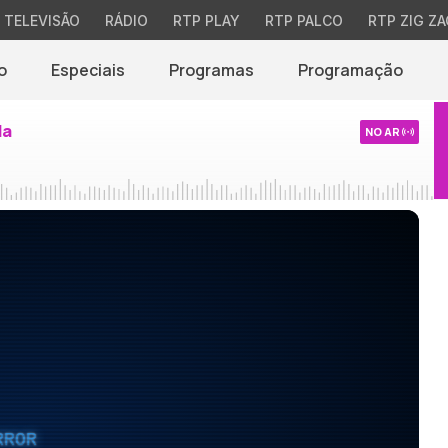
TELEVISÃO
RÁDIO
RTP PLAY
RTP PALCO
RTP ZIG ZA
o
Especiais
Programas
Programação
da
NO AR
RROR