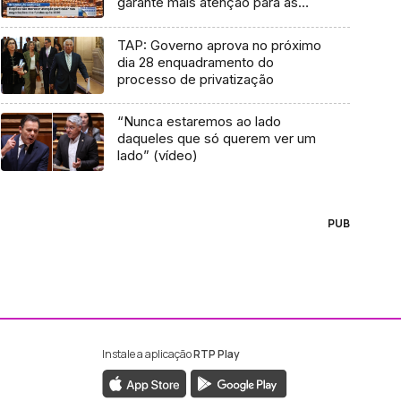
garante mais atenção para as
Regiões nas negociações dos
fundos após 2020 (Vídeo)
TAP: Governo aprova no próximo
dia 28 enquadramento do
processo de privatização
“Nunca estaremos ao lado
daqueles que só querem ver um
lado” (vídeo)
PUB
Instale a aplicação
RTP Play
ebook da RTP Madeira
nstagram da RTP Madeira