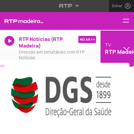
Entrar
RTP Notícias (RTP
NO AR
TV
Madeira)
RTP Madei
Emissão em simultâneo com RTP
Notícias