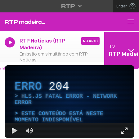
Entrar
RTP Notícias (RTP
NO AR
TV
Madeira)
RTP Madei
Emissão em simultâneo com RTP
Notícias
ERRO
204
HLS.JS FATAL ERROR - NETWORK
ERROR
ESTE CONTEÚDO ESTÁ NESTE
MOMENTO INDISPONÍVEL