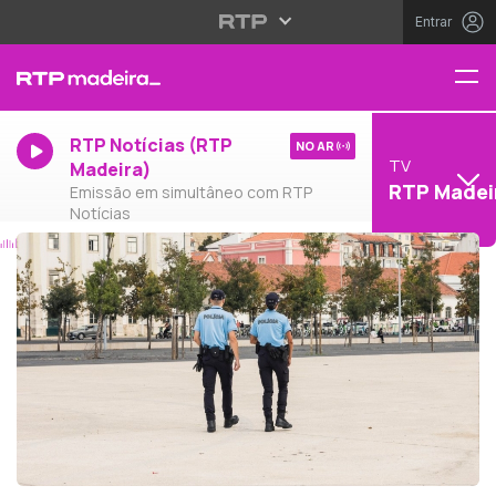
Entrar
RTP Notícias (RTP
NO AR
TV
Madeira)
RTP Madei
Emissão em simultâneo com RTP
Notícias