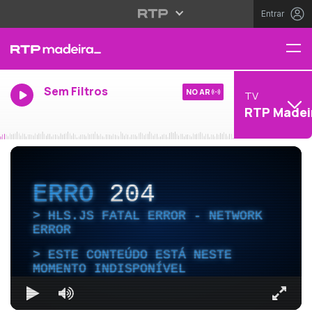
Entrar
Sem Filtros
NO AR
TV
RTP Madei
ERRO
204
HLS.JS FATAL ERROR - NETWORK
ERROR
ESTE CONTEÚDO ESTÁ NESTE
MOMENTO INDISPONÍVEL