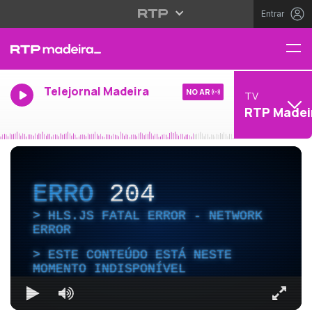
Entrar
Telejornal Madeira
NO AR
TV
RTP Madei
ERRO
204
HLS.JS FATAL ERROR - NETWORK
ERROR
ESTE CONTEÚDO ESTÁ NESTE
MOMENTO INDISPONÍVEL