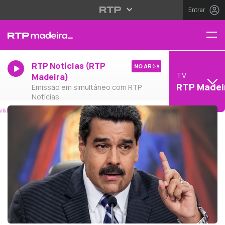
Entrar
RTP Notícias (RTP
NO AR
TV
Madeira)
RTP Madei
Emissão em simultâneo com RTP
Notícias