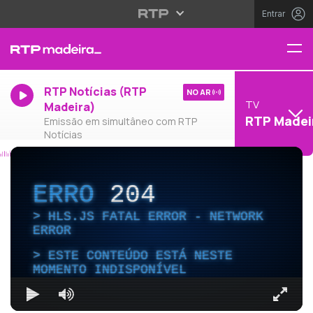
Entrar
RTP Notícias (RTP
NO AR
TV
Madeira)
RTP Madei
Emissão em simultâneo com RTP
Notícias
ERRO
204
HLS.JS FATAL ERROR - NETWORK
ERROR
ESTE CONTEÚDO ESTÁ NESTE
MOMENTO INDISPONÍVEL