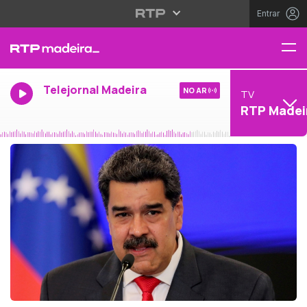
Entrar
Telejornal Madeira
NO AR
TV
RTP Madei