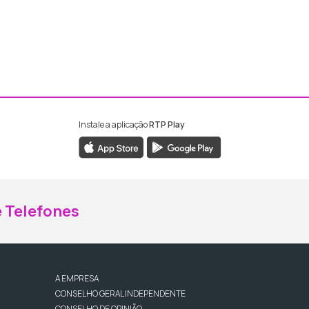
Instale a aplicação
RTP Play
ebook da RTP Madeira
nstagram da RTP Madeira
 Telefones
A EMPRESA
CONSELHO GERAL INDEPENDENTE
CONSELHO DE OPINIÃO