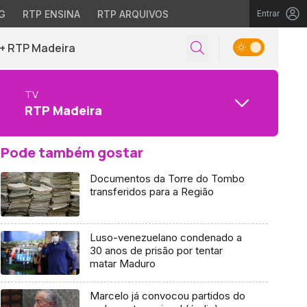
G
RTP ENSINA
RTP ARQUIVOS
Entrar
+ RTP Madeira
TV
RTP Madeira
Pode também gostar
Documentos da Torre do Tombo
transferidos para a Região
Luso-venezuelano condenado a
30 anos de prisão por tentar
matar Maduro
Marcelo já convocou partidos do