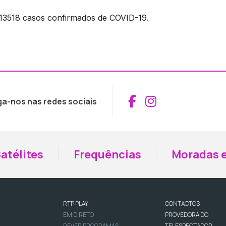
13518 casos confirmados de COVID-19.
Aceder ao Fac
Aceder ao I
ga-nos nas redes sociais
atélites
Frequências
Moradas e
RTP PLAY
CONTACTOS
EM DIRETO
PROVEDORA DO
REVER PROGRAMAS
TELESPECTADOR