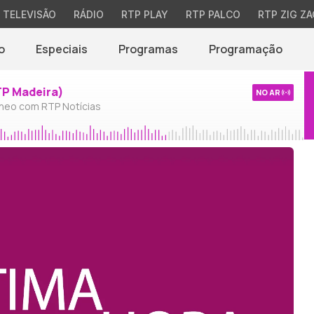
TELEVISÃO
RÁDIO
RTP PLAY
RTP PALCO
RTP ZIG ZA
o
Especiais
Programas
Programação
TP Madeira)
NO AR
neo com RTP Notícias