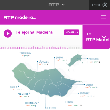
Entrar
Telejornal Madeira
NO AR
TV
RTP Madei