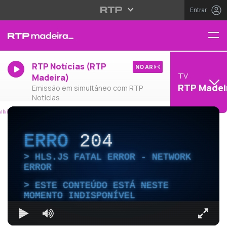
Entrar
RTP Notícias (RTP
NO AR
TV
Madeira)
RTP Madei
Emissão em simultâneo com RTP
Notícias
ERRO
204
HLS.JS FATAL ERROR - NETWORK
ERROR
ESTE CONTEÚDO ESTÁ NESTE
MOMENTO INDISPONÍVEL