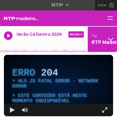
Entrar
Verão Cá Dentro 2026
NO AR
TV
RTP Madei
ERRO
204
HLS.JS FATAL ERROR - NETWORK
ERROR
ESTE CONTEÚDO ESTÁ NESTE
MOMENTO INDISPONÍVEL