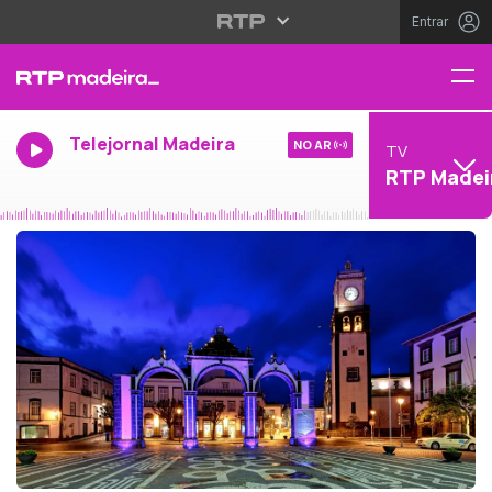
Entrar
Telejornal Madeira
NO AR
TV
RTP Madei