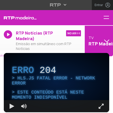
Entrar
RTP Notícias (RTP
NO AR
TV
Madeira)
RTP Madei
Emissão em simultâneo com RTP
Notícias
ERRO
204
HLS.JS FATAL ERROR - NETWORK
ERROR
ESTE CONTEÚDO ESTÁ NESTE
MOMENTO INDISPONÍVEL