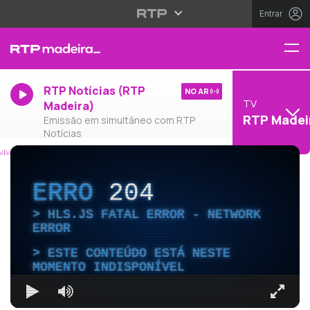
Entrar
RTP Notícias (RTP
NO AR
TV
Madeira)
RTP Madei
Emissão em simultâneo com RTP
Notícias
ERRO
204
HLS.JS FATAL ERROR - NETWORK
ERROR
ESTE CONTEÚDO ESTÁ NESTE
MOMENTO INDISPONÍVEL