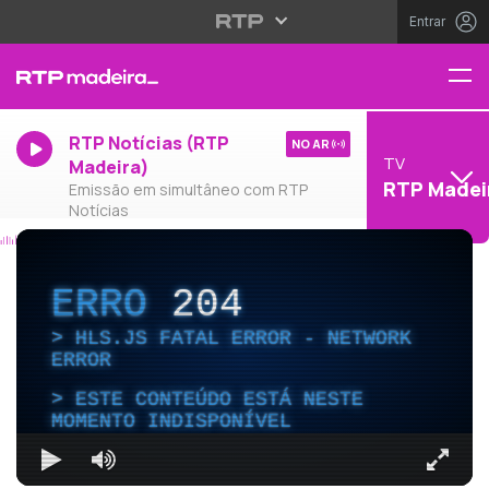
Entrar
RTP Notícias (RTP
NO AR
TV
Madeira)
RTP Madei
Emissão em simultâneo com RTP
Notícias
ERRO
204
HLS.JS FATAL ERROR - NETWORK
ERROR
ESTE CONTEÚDO ESTÁ NESTE
MOMENTO INDISPONÍVEL