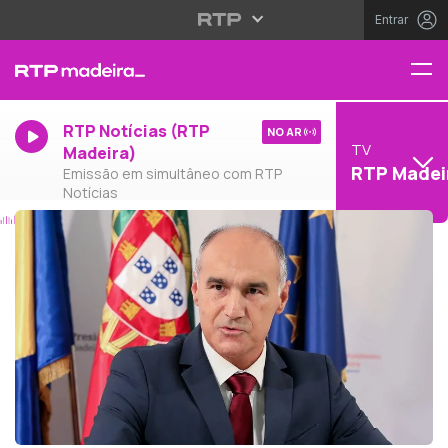
Entrar
RTP Notícias (RTP
NO AR
TV
Madeira)
RTP Madei
Emissão em simultâneo com RTP
Notícias