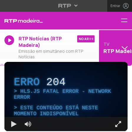
Entrar
RTP Notícias (RTP
NO AR
TV
Madeira)
RTP Madei
Emissão em simultâneo com RTP
Notícias
ERRO
204
HLS.JS FATAL ERROR - NETWORK
ERROR
ESTE CONTEÚDO ESTÁ NESTE
MOMENTO INDISPONÍVEL