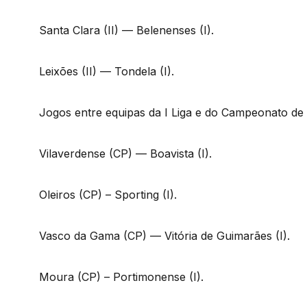
Santa Clara (II) — Belenenses (I).
Leixões (II) — Tondela (I).
Jogos entre equipas da I Liga e do Campeonato de 
Vilaverdense (CP) — Boavista (I).
Oleiros (CP) – Sporting (I).
Vasco da Gama (CP) — Vitória de Guimarães (I).
Moura (CP) – Portimonense (I).