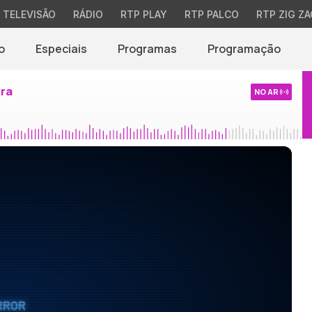
TELEVISÃO
RÁDIO
RTP PLAY
RTP PALCO
RTP ZIG ZA
o
Especiais
Programas
Programação
ira
NO AR
RROR