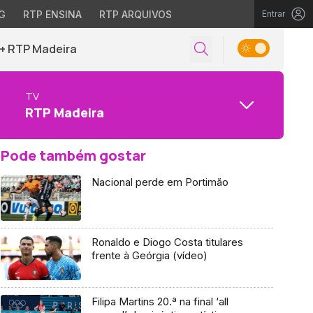
G
RTP ENSINA
RTP ARQUIVOS
Entrar
+ RTP Madeira
TV
RTP Madeira
Pode também gostar
Nacional perde em Portimão
Ronaldo e Diogo Costa titulares
frente à Geórgia (vídeo)
Filipa Martins 20.ª na final ‘all