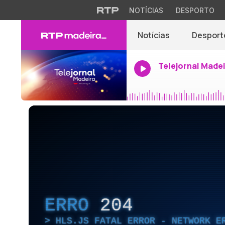
NOTÍCIAS
DESPORTO
Notícias
Desport
Telejornal Made
ERRO
204
HLS.JS FATAL ERROR - NETWORK E