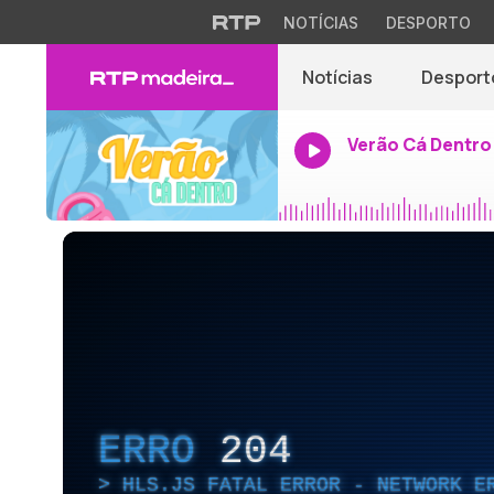
NOTÍCIAS
DESPORTO
Notícias
Desport
Verão Cá Dentro
ERRO
204
HLS.JS FATAL ERROR - NETWORK E