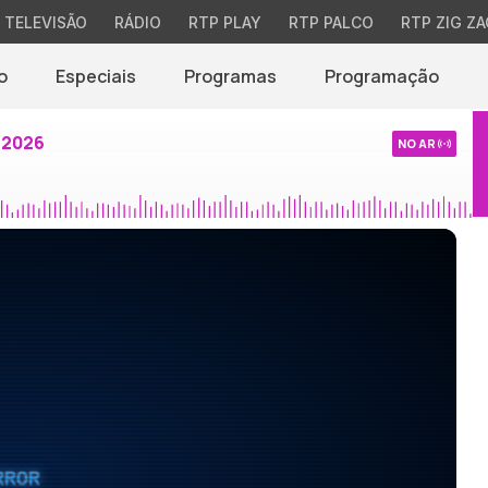
TELEVISÃO
RÁDIO
RTP PLAY
RTP PALCO
RTP ZIG ZA
o
Especiais
Programas
Programação
 2026
NO AR
RROR