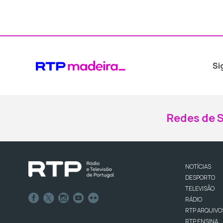
Si
Redes de S
NOTÍCIAS
DESPORTO
TELEVISÃO
RÁDIO
RTP ARQUIVO
RTP ENSINA