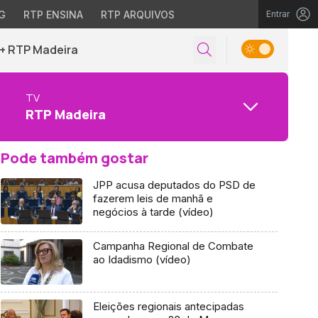
G
RTP ENSINA
RTP ARQUIVOS
Entrar
+ RTP Madeira
TV
RTP Madeira
Pode também gostar
JPP acusa deputados do PSD de
fazerem leis de manhã e
negócios à tarde (vídeo)
Campanha Regional de Combate
ao Idadismo (vídeo)
Eleições regionais antecipadas