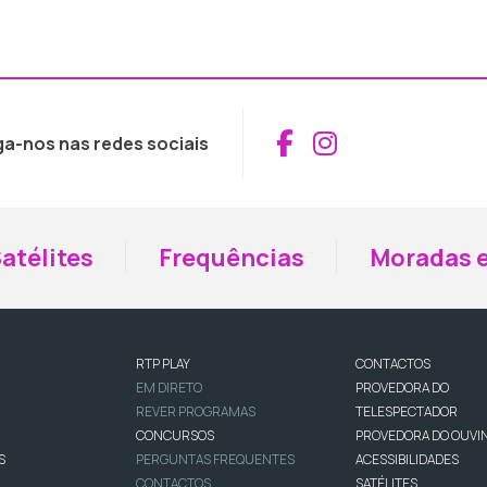
Aceder ao Fac
Aceder ao I
ga-nos nas redes sociais
atélites
Frequências
Moradas e
RTP PLAY
CONTACTOS
EM DIRETO
PROVEDORA DO
REVER PROGRAMAS
TELESPECTADOR
CONCURSOS
PROVEDORA DO OUVI
S
PERGUNTAS FREQUENTES
ACESSIBILIDADES
CONTACTOS
SATÉLITES