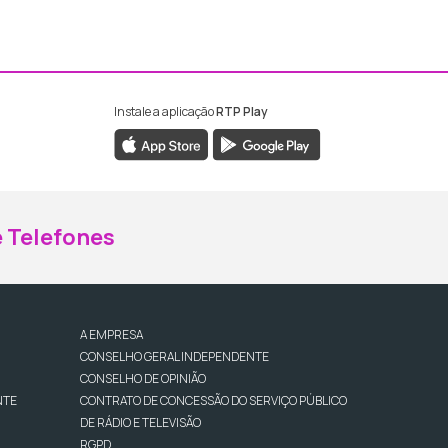
Instale a aplicação
RTP Play
ebook da RTP Madeira
nstagram da RTP Madeira
 Telefones
A EMPRESA
CONSELHO GERAL INDEPENDENTE
CONSELHO DE OPINIÃO
NTE
CONTRATO DE CONCESSÃO DO SERVIÇO PÚBLICO
DE RÁDIO E TELEVISÃO
RGPD