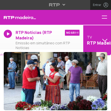
Entrar
RTP Notícias (RTP
NO AR
TV
Madeira)
RTP Madei
Emissão em simultâneo com RTP
Notícias