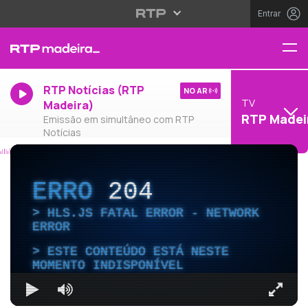
Entrar
RTP Notícias (RTP
NO AR
TV
Madeira)
RTP Madei
Emissão em simultâneo com RTP
Notícias
ERRO
204
HLS.JS FATAL ERROR - NETWORK
ERROR
ESTE CONTEÚDO ESTÁ NESTE
MOMENTO INDISPONÍVEL