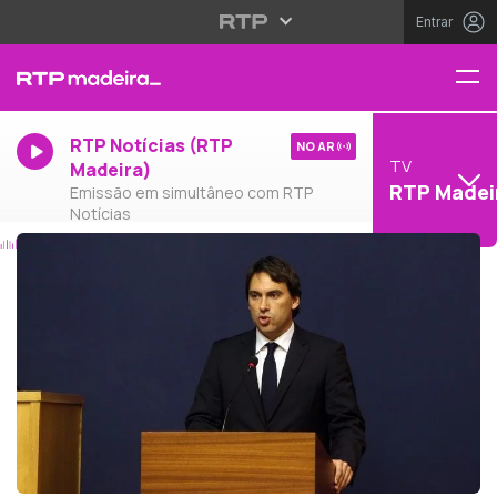
Entrar
RTP Notícias (RTP
NO AR
TV
Madeira)
RTP Madei
Emissão em simultâneo com RTP
Notícias