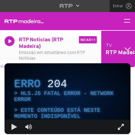
Entrar
RTP Notícias (RTP
NO AR
TV
Madeira)
RTP Madei
Emissão em simultâneo com RTP
Notícias
ERRO
204
HLS.JS FATAL ERROR - NETWORK
ERROR
ESTE CONTEÚDO ESTÁ NESTE
MOMENTO INDISPONÍVEL