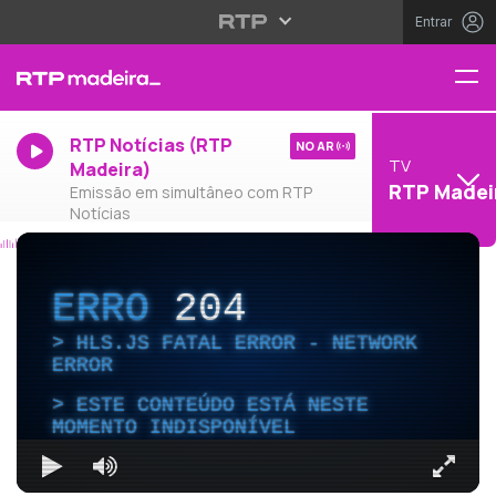
Entrar
RTP Notícias (RTP
NO AR
TV
Madeira)
RTP Madei
Emissão em simultâneo com RTP
Notícias
ERRO
204
HLS.JS FATAL ERROR - NETWORK
ERROR
ESTE CONTEÚDO ESTÁ NESTE
MOMENTO INDISPONÍVEL