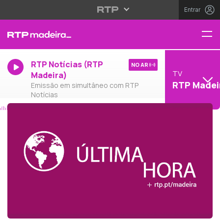
Entrar
RTP Notícias (RTP
NO AR
TV
Madeira)
RTP Madei
Emissão em simultâneo com RTP
Notícias