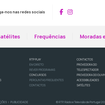
Aceder ao Fac
Aceder ao I
ga-nos nas redes sociais
atélites
Frequências
Moradas e
RTP PLAY
CONTACTOS
EM DIRETO
PROVEDORA DO
REVER PROGRAMAS
TELESPECTADOR
CONCURSOS
PROVEDORA DO OUVI
S
PERGUNTAS FREQUENTES
ACESSIBILIDADES
CONTACTOS
SATÉLITES
IÇÕES
PUBLICIDADE
© RTP, Rádio e Televisão de Portugal 2
|