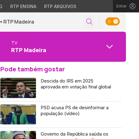
G
RTP ENSINA
RTP ARQUIVOS
Entrar
+ RTP Madeira
TV
RTP Madeira
Pode também gostar
Descida do IRS em 2025
aprovada em votação final global
PSD acusa PS de desinformar a
população (vídeo)
Governo da República saúda os