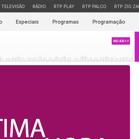
TELEVISÃO
RÁDIO
RTP PLAY
RTP PALCO
RTP ZIG ZA
o
Especiais
Programas
Programação
NO AR