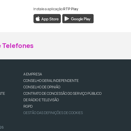
Instale a aplicação
RTP Play
ebook da RTP Madeira
nstagram da RTP Madeira
 Telefones
A EMPRESA
CONSELHO GERAL INDEPENDENTE
CONSELHO DE OPINIÃO
NTE
CONTRATO DE CONCESSÃO DO SERVIÇO PÚBLICO
DE RÁDIO E TELEVISÃO
RGPD
GESTÃO DAS DEFINIÇÕES DE COOKIES
026