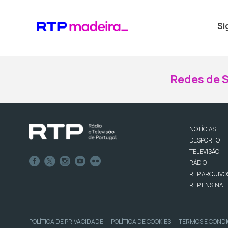
Si
Redes de S
NOTÍCIAS
DESPORTO
TELEVISÃO
RÁDIO
RTP ARQUIVO
RTP ENSINA
POLÍTICA DE PRIVACIDADE
POLÍTICA DE COOKIES
TERMOS E COND
|
|