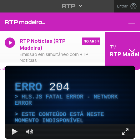
Entrar
RTP Notícias (RTP
NO AR
TV
Madeira)
RTP Madei
Emissão em simultâneo com RTP
Notícias
ERRO
204
HLS.JS FATAL ERROR - NETWORK
ERROR
ESTE CONTEÚDO ESTÁ NESTE
MOMENTO INDISPONÍVEL