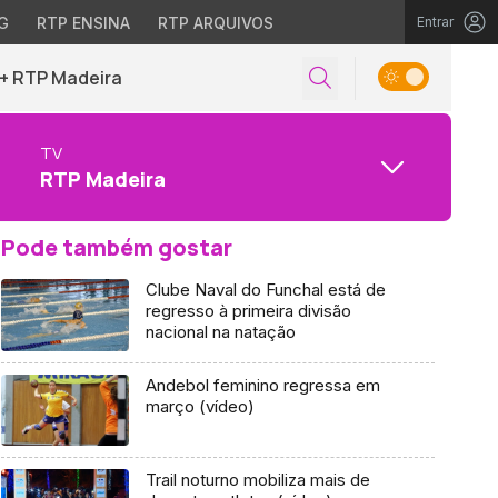
G
RTP ENSINA
RTP ARQUIVOS
Entrar
+ RTP Madeira
TV
RTP Madeira
Pode também gostar
Clube Naval do Funchal está de
regresso à primeira divisão
nacional na natação
Andebol feminino regressa em
março (vídeo)
Trail noturno mobiliza mais de