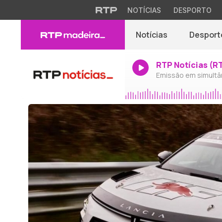
NOTÍCIAS
DESPORTO
Notícias
Desport
RTP Notícias (R
Emissão em simultâ