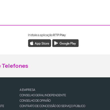
Instale a aplicação
RTP Play
ebook da RTP Madeira
nstagram da RTP Madeira
 Telefones
A EMPRESA
CONSELHO GERAL INDEPENDENTE
CONSELHO DE OPINIÃO
NTE
CONTRATO DE CONCESSÃO DO SERVIÇO PÚBLICO