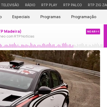
TELEVISÃO
RÁDIO
RTP PLAY
RTP PALCO
RTP ZIG ZA
o
Especiais
Programas
Programação
TP Madeira)
NO AR
neo com RTP Notícias