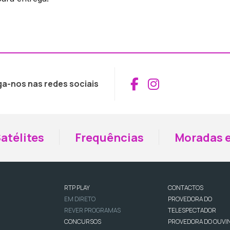
Aceder ao Fac
Aceder ao I
ga-nos nas redes sociais
atélites
Frequências
Moradas e
RTP PLAY
CONTACTOS
EM DIRETO
PROVEDORA DO
REVER PROGRAMAS
TELESPECTADOR
CONCURSOS
PROVEDORA DO OUVI