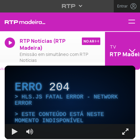
Entrar
RTP Notícias (RTP
NO AR
TV
Madeira)
RTP Madei
Emissão em simultâneo com RTP
Notícias
ERRO
204
HLS.JS FATAL ERROR - NETWORK
ERROR
ESTE CONTEÚDO ESTÁ NESTE
MOMENTO INDISPONÍVEL